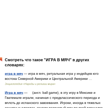
Смотреть что такое "ИГРА В МЯЧ" в других
словарях:
игра в мяч
— игра в мяч, ритуальная игра у индейцев юго
востока Северной Америки и Центральной Америки …
Энциклопедия «Народы и религии мира»
Игра в мяч
— (англ. ball game), в эту игру в Мексике и
Гватемале играли, начиная с предклассического периода и
вплоть до испанского завоевания. Игроки, иногда в тяжелых
защитных одеждах, гоняли резиновый мяч по всей площадке,