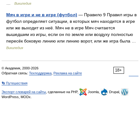
…
Википедия
Мяч в игре и не в игре (футбол)
— Правило 9 Правил игры в
футбол определяет ситуации, в которых мяч находится в игре
или же выходит из неё. Мяч не в игре Мяч считается
вышедшим из игры, если он по земле или воздуху полностью
пересёк боковую линию или линию ворот, или же игра была …
Википедия
© Академик, 2000-2026
18+
Обратная связь:
Техподдержка
,
Реклама на сайте
👣 Путешествия
Экспорт словарей на сайты
, сделанные на PHP,
Joomla,
Drupal,
WordPress, MODx.