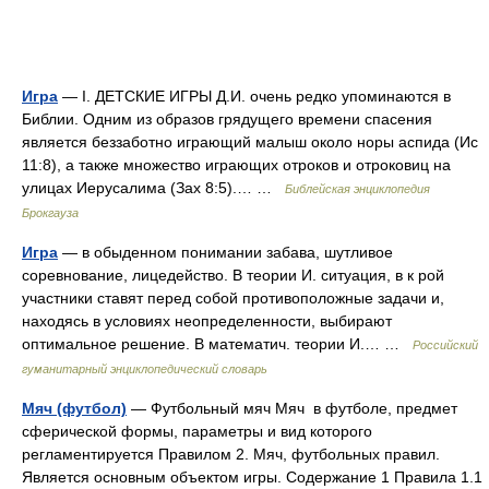
Игра
— I. ДЕТСКИЕ ИГРЫ Д.И. очень редко упоминаются в
Библии. Одним из образов грядущего времени спасения
является беззаботно играющий малыш около норы аспида (Ис
11:8), а также множество играющих отроков и отроковиц на
улицах Иерусалима (Зах 8:5).… …
Библейская энциклопедия
Брокгауза
Игра
— в обыденном понимании забава, шутливое
соревнование, лицедейство. В теории И. ситуация, в к рой
участники ставят перед собой противоположные задачи и,
находясь в условиях неопределенности, выбирают
оптимальное решение. В математич. теории И.… …
Российский
гуманитарный энциклопедический словарь
Мяч (футбол)
— Футбольный мяч Мяч в футболе, предмет
сферической формы, параметры и вид которого
регламентируется Правилом 2. Мяч, футбольных правил.
Является основным объектом игры. Содержание 1 Правила 1.1